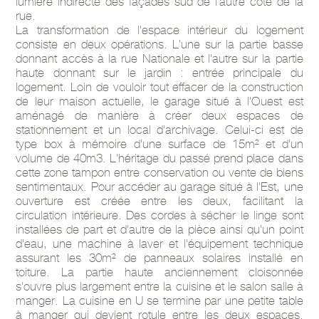
lumière indirecte des façades sud de l'autre côté de la
rue.
La transformation de l'espace intérieur du logement
consiste en deux opérations. L'une sur la partie basse
donnant accès à la rue Nationale et l'autre sur la partie
haute donnant sur le jardin : entrée principale du
logement. Loin de vouloir tout effacer de la construction
de leur maison actuelle, le garage situé à l'Ouest est
aménagé de manière à créer deux espaces de
stationnement et un local d'archivage. Celui-ci est de
type box à mémoire d'une surface de 15m² et d'un
volume de 40m3. L'héritage du passé prend place dans
cette zone tampon entre conservation ou vente de biens
sentimentaux. Pour accéder au garage situé à l'Est, une
ouverture est créée entre les deux, facilitant la
circulation intérieure. Des cordes à sécher le linge sont
installées de part et d'autre de la pièce ainsi qu'un point
d'eau, une machine à laver et l'équipement technique
assurant les 30m² de panneaux solaires installé en
toiture. La partie haute anciennement cloisonnée
s'ouvre plus largement entre la cuisine et le salon salle à
manger. La cuisine en U se termine par une petite table
à manger qui devient rotule entre les deux espaces.