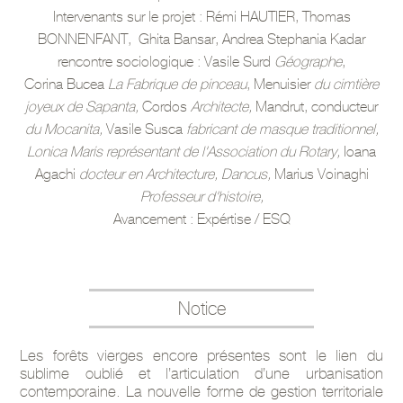
Intervenants sur le projet : Rémi HAUTIER, Thomas
BONNENFANT, Ghita Bansar, Andrea Stephania Kadar
rencontre sociologique : Vasile Surd
Géographe
,
Corina Bucea
La Fabrique de pinceau
, Menuisier
du cimtière
joyeux de Sapanta,
Cordos
Architecte,
Mandrut, conducteur
du Mocanita,
Vasile Susca
fabricant de masque traditionnel,
Lonica Maris représentant de l'Association du Rotary,
Ioana
Agachi
docteur en Architecture, Dancus,
Marius Voinaghi
Professeur d'histoire,
Avancement : Expértise / ESQ
Notice
Les forêts vierges encore présentes sont le lien du
sublime oublié et l’articulation d’une urbanisation
contemporaine. La nouvelle forme de gestion territoriale