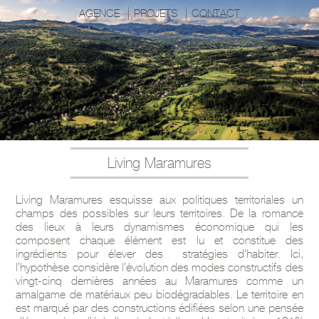
AGENCE
PROJETS
CONTACT
Living Maramures
Living Maramures esquisse aux politiques territoriales un
champs des possibles sur leurs territoires. De la romance
des lieux à leurs dynamismes économique qui les
composent chaque élément est lu et constitue des
ingrédients pour élever des stratégies d'habiter. Ici,
l’hypothèse considère l’évolution des modes constructifs des
vingt-cinq dernières années au Maramures comme un
amalgame de matériaux peu biodégradables. Le territoire en
est marqué par des constructions édifiées selon une pensée